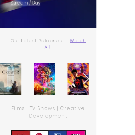
Stream / Buy
Our Latest Releases |
Watch
All
Films | TV Shows | Creative
Development