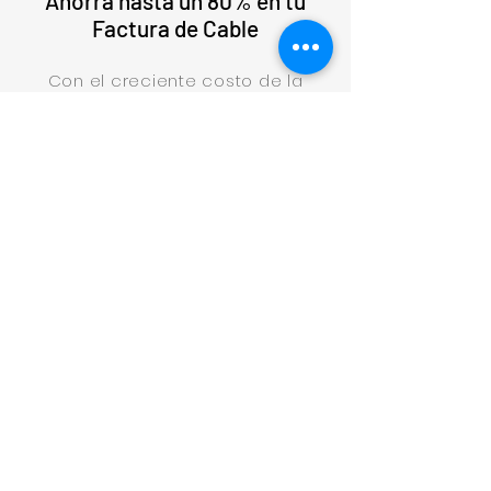
Ahorra hasta un 80% en tu
Factura de Cable
Con el creciente costo de la
televisión por cable, TiviMate
ofrece una solución económica
para entretener a toda la familia.
Por solo $ 14.97 / mes obtienes
mas de +4,300 cable premium y
PPV.