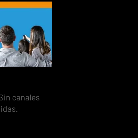
 Sin canales
didas.