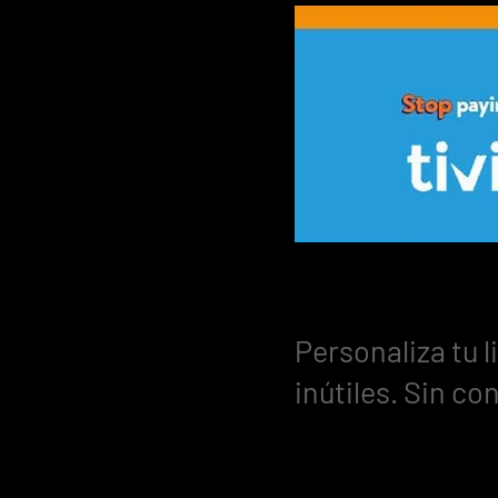
Personaliza tu 
inútiles. Sin co