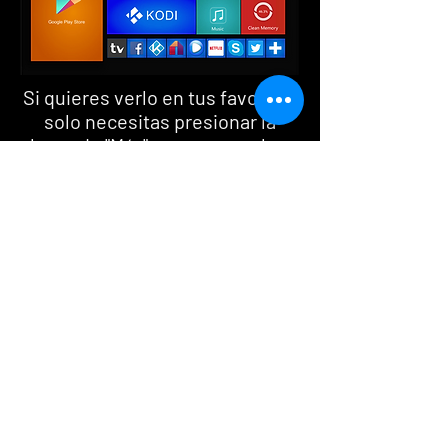
Si quieres verlo en tus favoritos
solo necesitas presionar la
barra de "Más" para agregarlo y
haga clic en el Icono de
"TiviMate Lite”